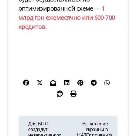
оптимизированной схеме —
1
млрд грн ежемесячно или 600-700
кредитов.
Н
Для ВПЛ
Вступление
создадут
Украины в
а
интерактивную
НАТО: почему