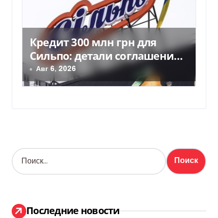
Кредит 300 млн грн для
Сильпо: детали соглашения с
Ощадбанком
Авг 6, 2026
Н
а
й
т
и
:
Последние новости