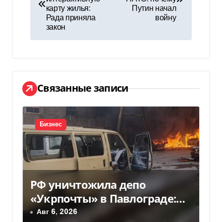
карту жилья:
Путин начал
в
Рада приняла
войну
закон
и
г
а
Связанные записи
ц
и
Бизнес
я
п
о
РФ уничтожила депо
з
«Укрпочты» в Павлограде:
есть погибшие и ранены
Авг 6, 2026
а