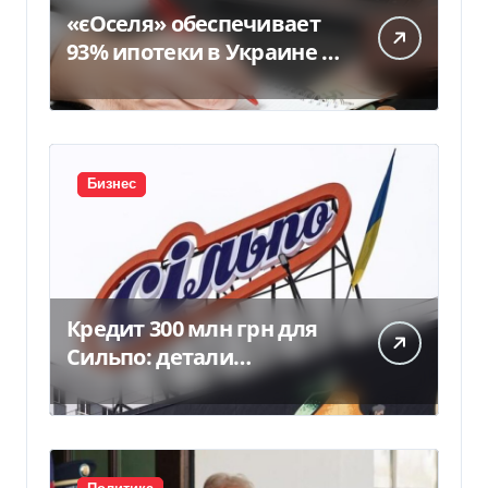
«єОселя» обеспечивает
93% ипотеки в Украине –
банкиры
Бизнес
Кредит 300 млн грн для
Сильпо: детали
соглашения с
Ощадбанком