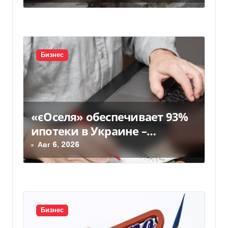
п
и
с
Бизнес
я
м
«єОселя» обеспечивает 93%
ипотеки в Украине –
банкиры
Авг 6, 2026
Бизнес