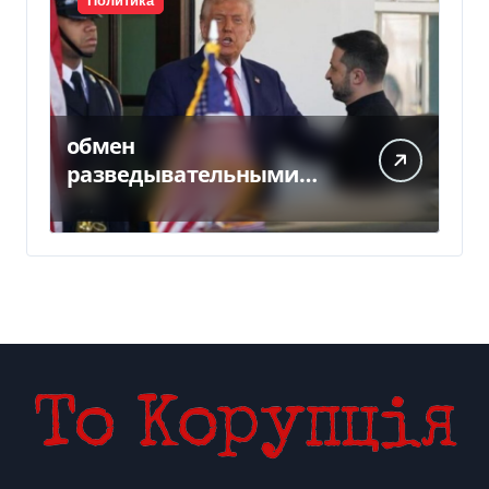
Политика
обмен
разведывательными
данными между
Украиной и США
значительно вырос, —
Politico