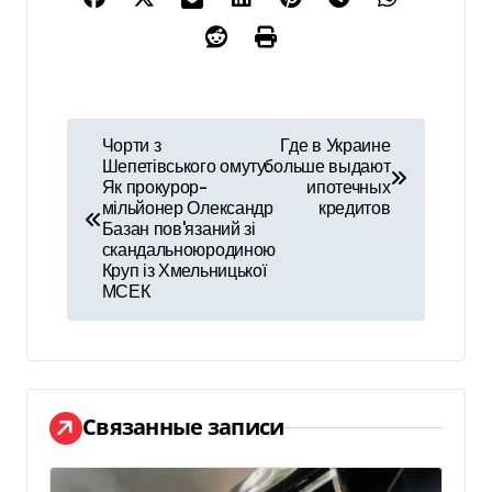
Н
Чорти з
Где в Украине
Шепетівського омуту:
больше выдают
а
Як прокурор-
ипотечных
мільйонер Олександр
кредитов
в
Базан повʼязаний зі
скандальноюродиною
и
Круп із Хмельницької
МСЕК
г
а
ц
Связанные записи
и