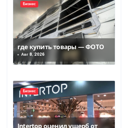
я
Бизнес
п
о
з
где купить товары — ФОТО
а
Авг 8, 2026
п
и
с
Бизнес
я
м
Intertop оценил ущерб от