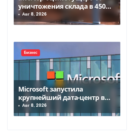
уничтожения склада в 450
млн грн
Авг 8, 2026
Бизнес
Microsoft запустила
крупнейший дата-центр в
Индии за $20,5 миллиарда
Авг 8, 2026