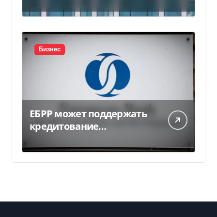
в Индии за $20,5
миллиарда
Бизнес
ЕБРР может поддержать
кредитование
украинского бизнеса на
300 млн евро — Delo.ua