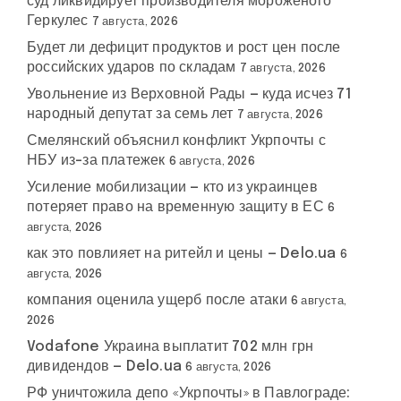
суд ликвидирует производителя мороженого
Геркулес
7 августа, 2026
Будет ли дефицит продуктов и рост цен после
российских ударов по складам
7 августа, 2026
Увольнение из Верховной Рады — куда исчез 71
народный депутат за семь лет
7 августа, 2026
Смелянский объяснил конфликт Укрпочты с
НБУ из-за платежек
6 августа, 2026
Усиление мобилизации — кто из украинцев
потеряет право на временную защиту в ЕС
6
августа, 2026
как это повлияет на ритейл и цены — Delo.ua
6
августа, 2026
компания оценила ущерб после атаки
6 августа,
2026
Vodafone Украина выплатит 702 млн грн
дивидендов — Delo.ua
6 августа, 2026
РФ уничтожила депо «Укрпочты» в Павлограде: