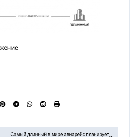
ажение
Самый длинный в мире авиарейс планирует