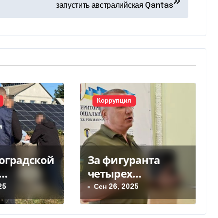
запустить австралийская Qantas
Коррупция
оградской
За фигуранта
четырех
ры за
уголовных дел
25
Сен 26, 2025
ручили 18
экс-военкома
ний в
Борисова внесли