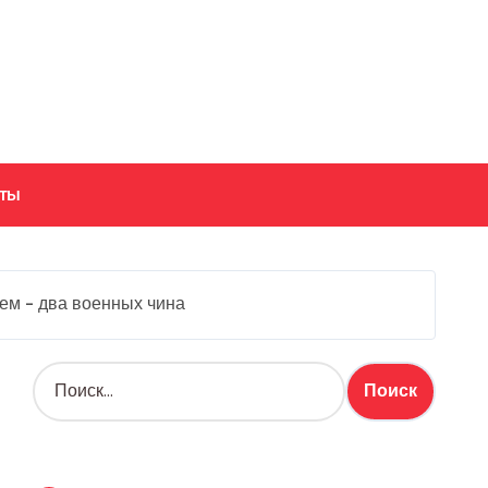
кты
ем – два военных чина
Н
а
й
т
и