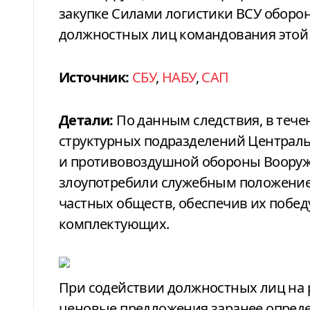
закупке Силами логистики ВСУ оборо
должностных лиц командования этой 
Источник:
СБУ
,
НАБУ
,
САП
Детали:
По данным следствия, в течен
структурных подразделений Централь
и противовоздушной обороны Вооруж
злоупотребили служебным положением
частных обществ, обеспечив их побед
комплектующих.
При содействии должностных лиц на 
ценовые предложения заранее опреде