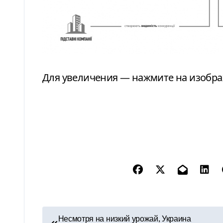
Для увеличения — нажмите на изобр
Н
Несмотря на низкий урожай, Украина