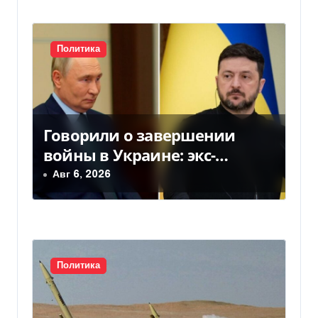
п
и
с
Политика
я
м
Говорили о завершении
войны в Украине: экс-
чиновники ЕС и РФ провели
Авг 6, 2026
тайные переговоры, — СМИ
Политика