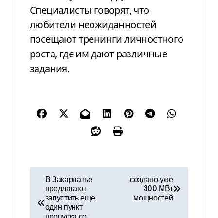
Специалисты говорят, что
любители неожиданностей
посещают тренинги личностного
роста, где им дают различные
задания.
Н
В Закарпатье
создано уже
предлагают
300 МВт
а
запустить еще
мощностей
один пункт
в
пропуска со