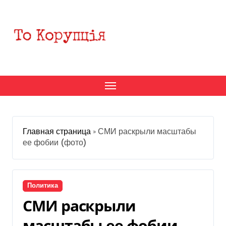
Перейти
к
содержанию
Главная страница
»
СМИ раскрыли масштабы
ее фобии (фото)
Политика
СМИ раскрыли
масштабы ее фобии