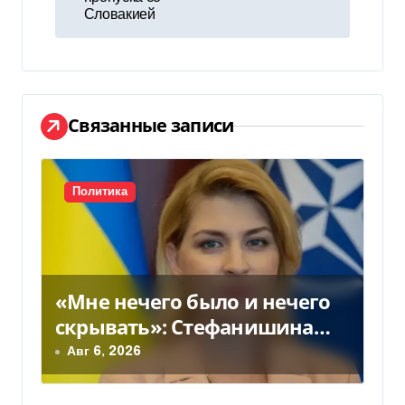
Словакией
и
г
а
Связанные записи
ц
и
Политика
я
п
о
«Мне нечего было и нечего
з
скрывать»: Стефанишина
прокомментировала новое
Авг 6, 2026
а
подозрение