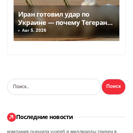
Иран готовил удар по
Украине — почему Тегеран
передумал
Авг 5, 2026
Н
а
й
т
и
:
Последние новости
компания оценила ущерб в миллиарды гривен
6