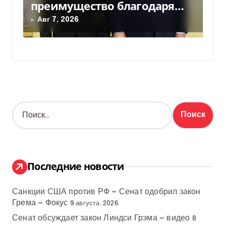
преимущество благодаря
действиям США
Авг 7, 2026
Н
а
й
т
и
:
Последние новости
Санкции США против РФ — Сенат одобрил закон
Грема — Фокус
9 августа, 2026
Сенат обсуждает закон Линдси Грэма — видео
8