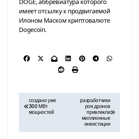
DOGE, аббревиатура которого
имеет отсылку к продвигаемой
Илоном Маском криптовалюте
Dogecoin.
Н
создано уже
разработчики
300 МВт
роя дронов
а
мощностей
привлекли
миллионные
в
инвестиции
и