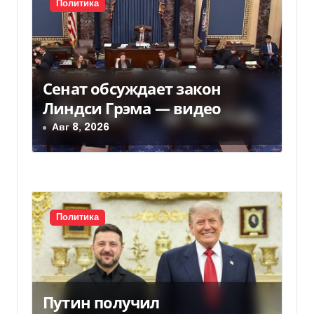
Политика
с
я
м
Сенат обсуждает закон
Линдси Грэма — видео
Авг 8, 2026
Политика
Путин получил