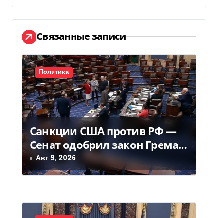
г
а
Связанные записи
ц
и
Политика
я
п
Санкции США против РФ —
о
Сенат одобрил закон Грема
з
— Фокус
Авг 9, 2026
а
п
и