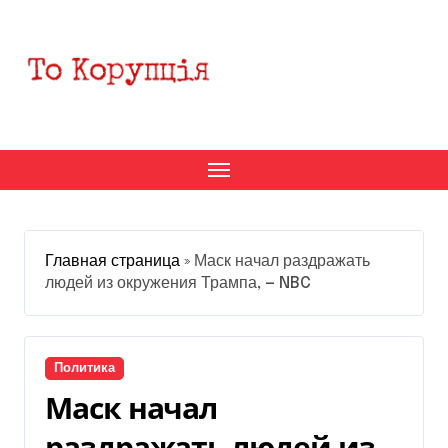
Перейти
к
содержанию
Главная страница
»
Маск начал раздражать
людей из окружения Трампа, — NBC
Политика
Маск начал
раздражать людей из