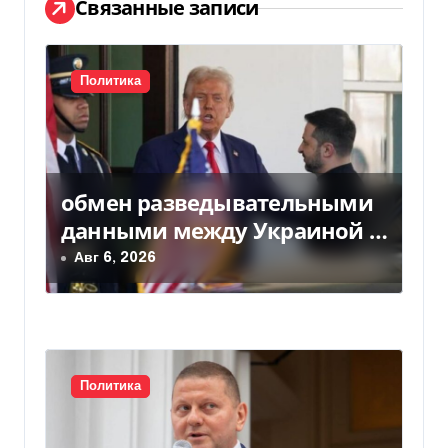
ц
Связанные записи
и
я
Политика
п
о
обмен разведывательными
з
данными между Украиной и
а
США значительно вырос, —
Авг 6, 2026
Politico
п
и
с
Политика
я