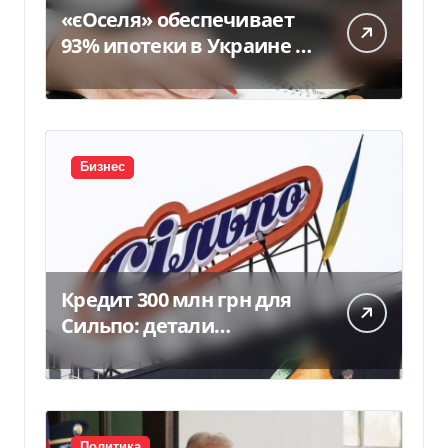
«єОселя» обеспечивает
93% ипотеки в Украине –
банкиры
Бизнес
Кредит 300 млн грн для
Сильпо: детали
соглашения с
Ощадбанком
Политика