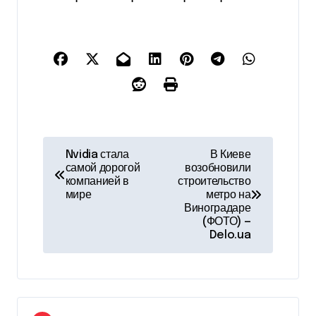
Н
Nvidia стала
В Киеве
самой дорогой
возобновили
а
компанией в
строительство
мире
метро на
в
Виноградаре
(ФОТО) —
и
Delo.ua
г
а