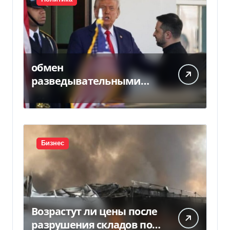
обмен
разведывательными
данными между
Украиной и США
значительно вырос, —
Politico
Бизнес
Возрастут ли цены после
разрушения складов под