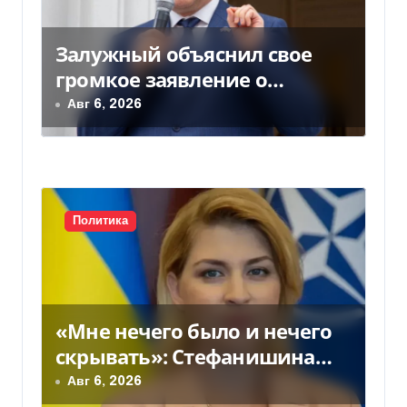
м
Залужный объяснил свое
громкое заявление о
вступлении Украины в НАТО
Авг 6, 2026
Политика
«Мне нечего было и нечего
скрывать»: Стефанишина
прокомментировала новое
Авг 6, 2026
подозрение