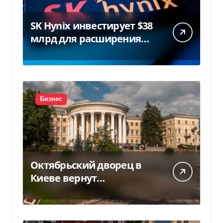
SK Hynix инвестирует $38
млрд для расширения
заводов в Южной Корее
Бизнес
Октябрьский дворец в
Киеве вернут
государству — решение
суда — Delo.ua