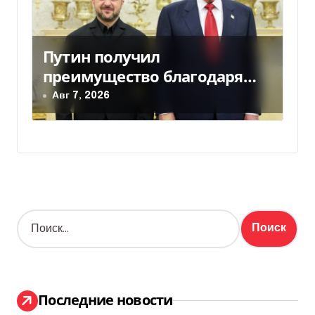
Путин получил
преимущество благодаря
действиям США
Авг 7, 2026
Н
а
й
т
и
:
Последние новости