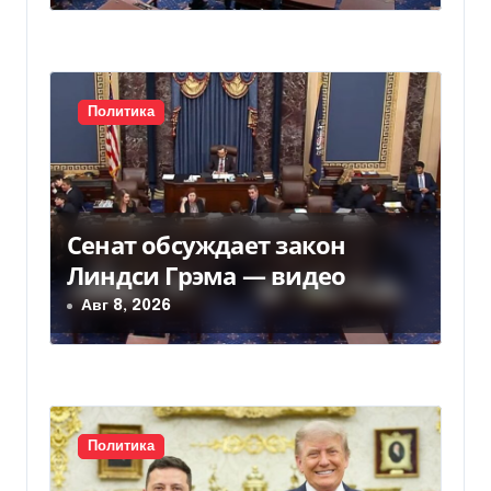
п
и
с
Политика
я
м
Сенат обсуждает закон
Линдси Грэма — видео
Авг 8, 2026
Политика