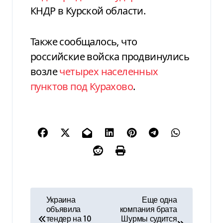
КНДР в Курской области.
Также сообщалось, что
российские войска продвинулись
возле
четырех населенных
пунктов под Курахово
.
Н
Украина
Еще одна
объявила
компания брата
а
тендер на 10
Шурмы судится