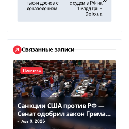
тысяч дронов с
с судом в РФ на
в
донаведением
1 млрд грн —
Delo.ua
и
г
а
Связанные записи
ц
и
Политика
я
п
о
Санкции США против РФ —
з
Сенат одобрил закон Грема
— Фокус
Авг 9, 2026
а