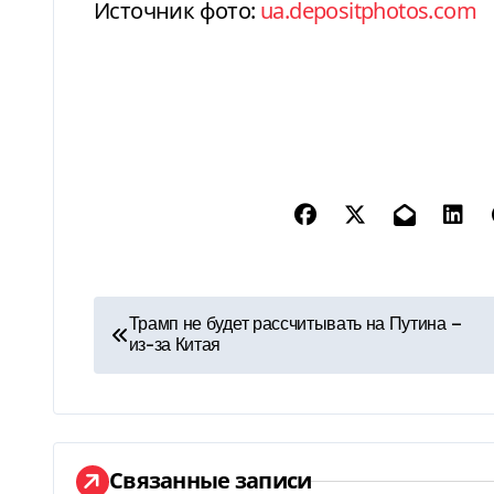
Источник фото:
ua.depositphotos.com
Н
Трамп не будет рассчитывать на Путина —
из-за Китая
а
в
и
Связанные записи