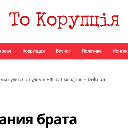
авная
Коррупция
Бизнес
Политика
Конта
ы судится с судом в РФ на 1 млрд грн — Delo.ua
ания брата