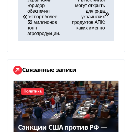
Украинский
Рынок Китая
коридор
могут открыть
а
обеспечил
для ряда
экспорт более
украинских
в
52 миллионов
продуктов АПК:
тонн
каких именно
и
агропродукции.
г
а
ц
Связанные записи
и
я
Политика
п
о
Санкции США против РФ —
з