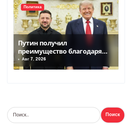
Политика
Путин получил
преимущество благодаря
действиям США
Авг 7, 2026
Н
а
й
т