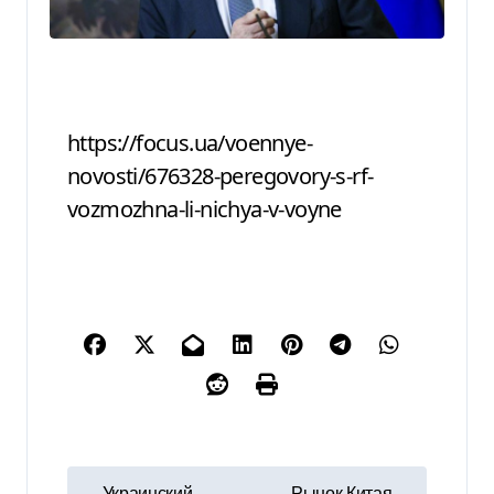
https://focus.ua/voennye-
novosti/676328-peregovory-s-rf-
vozmozhna-li-nichya-v-voyne
Н