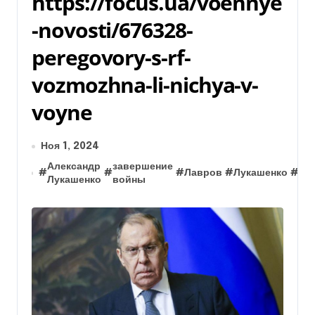
https://focus.ua/voennye
-novosti/676328-
peregovory-s-rf-
vozmozhna-li-nichya-v-
voyne
Ноя 1, 2024
Александр
завершение
ми
#
#
#
Лавров
#
Лукашенко
#
Лукашенко
войны
пе