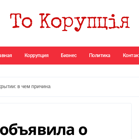
авная
Коррупция
Бизнес
Политика
Конта
рытии: в чем причина
 объявила о