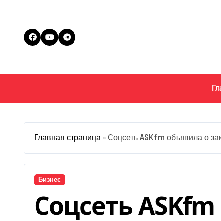
Перейти
к
содержанию
Гл
Главная страница
»
Соцсеть ASKfm объявила о зак
Бизнес
Соцсеть ASKfm