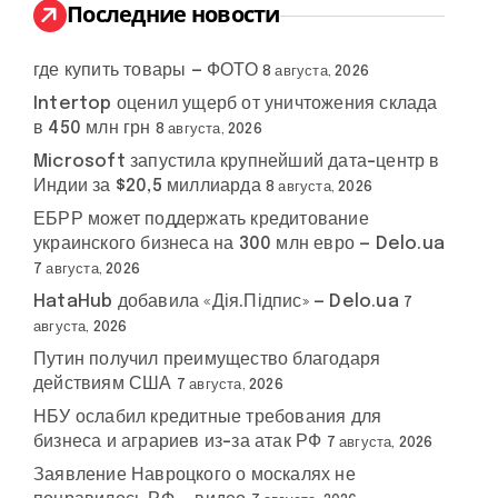
:
Последние новости
где купить товары — ФОТО
8 августа, 2026
Intertop оценил ущерб от уничтожения склада
в 450 млн грн
8 августа, 2026
Microsoft запустила крупнейший дата-центр в
Индии за $20,5 миллиарда
8 августа, 2026
ЕБРР может поддержать кредитование
украинского бизнеса на 300 млн евро — Delo.ua
7 августа, 2026
HataHub добавила «Дія.Підпис» — Delo.ua
7
августа, 2026
Путин получил преимущество благодаря
действиям США
7 августа, 2026
НБУ ослабил кредитные требования для
бизнеса и аграриев из-за атак РФ
7 августа, 2026
Заявление Навроцкого о москалях не