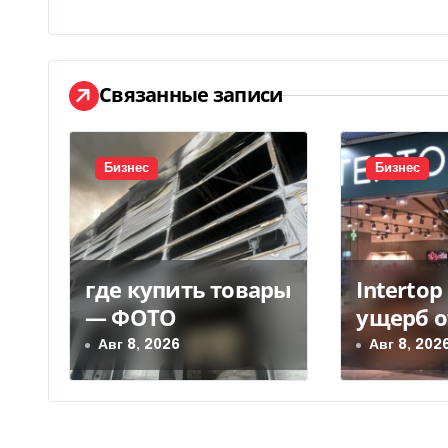
в
и
Связанные записи
г
а
Бизнес
Бизнес
ц
и
я
где купить товары
Interto
п
— ФОТО
ущерб о
уничто
о
Авг 8, 2026
Авг 8, 202
склада 
з
грн
а