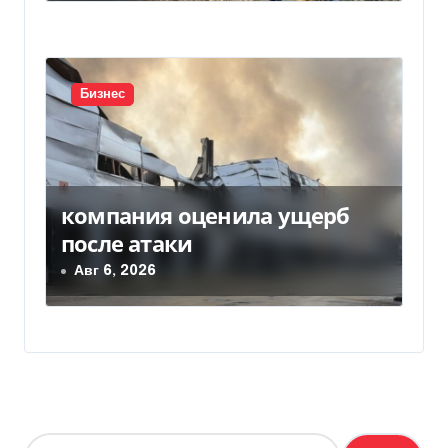
Бизнес
компания оценила ущерб
после атаки
Авг 6, 2026
Н