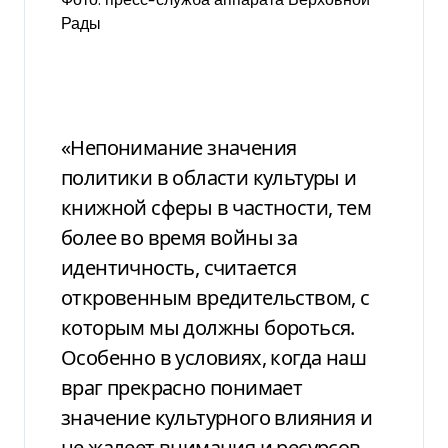
Фото: пресс-служба аппарата Верховной
Фото: п
Рады
Рады
«Непонимание значения
политики в области культуры и
книжной сферы в частности, тем
более во время войны за
идентичность, считается
откровенным вредительством, с
которым мы должны бороться.
Особенно в условиях, когда наш
враг прекрасно понимает
значение культурного влияния и
не жалеет внимания и ресурсов