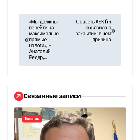
Н
«Мы должны
Соцсеть ASKfm
перейти на
объявила о
а
максимально
закрытии: в чем
прямые
причина
в
налоги», —
Анатолий
и
Редер,…
г
а
ц
Связанные записи
и
я
Бизнес
п