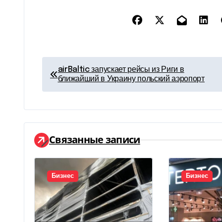
Н
airBaltic запускает рейсы из Риги в
ближайший в Украину польский аэропорт
а
в
и
Связанные записи
г
а
Бизнес
Бизнес
ц
и