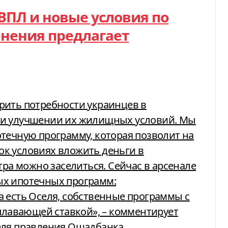
ВПЛ и новые условия по
енения предлагает
рить потребности украинцев в
ли улучшении их жилищных условий. Мы
течную программу, которая позволит на
к условиях вложить деньги в
тра можно заселиться. Сейчас в арсенале
ых ипотечных программ:
 есть Оселя, собственные программы с
 плавающей ставкой»,
– комментирует
еля правления Ощадбанка.