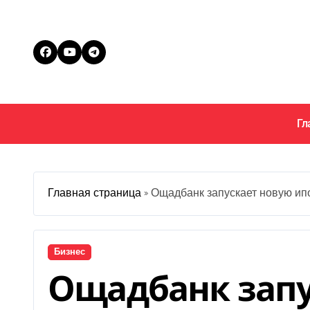
Перейти
к
содержанию
Гл
Главная страница
»
Ощадбанк запускает новую ипо
Бизнес
Ощадбанк запу