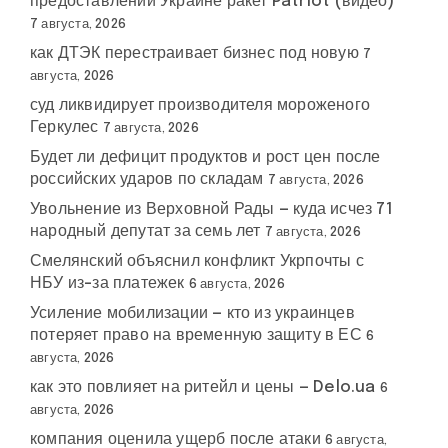
предоставлении Украине ракет Patriot (видео)
7 августа, 2026
как ДТЭК перестраивает бизнес под новую
7
августа, 2026
суд ликвидирует производителя мороженого
Геркулес
7 августа, 2026
Будет ли дефицит продуктов и рост цен после
российских ударов по складам
7 августа, 2026
Увольнение из Верховной Рады — куда исчез 71
народный депутат за семь лет
7 августа, 2026
Смелянский объяснил конфликт Укрпочты с
НБУ из-за платежек
6 августа, 2026
Усиление мобилизации — кто из украинцев
потеряет право на временную защиту в ЕС
6
августа, 2026
как это повлияет на ритейл и цены — Delo.ua
6
августа, 2026
компания оценила ущерб после атаки
6 августа,