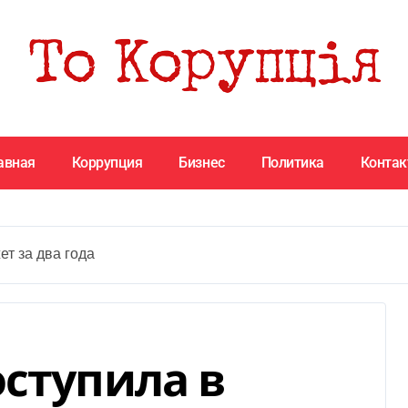
авная
Коррупция
Бизнес
Политика
Конта
ет за два года
оступила в