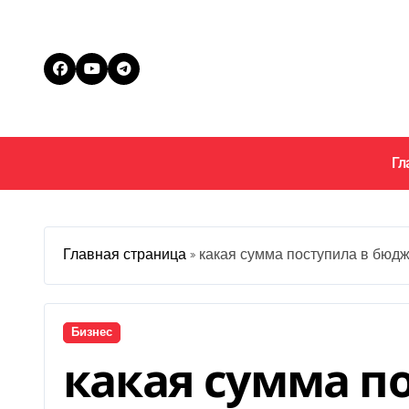
Перейти
к
содержанию
Гл
Главная страница
»
какая сумма поступила в бюдж
Бизнес
какая сумма п