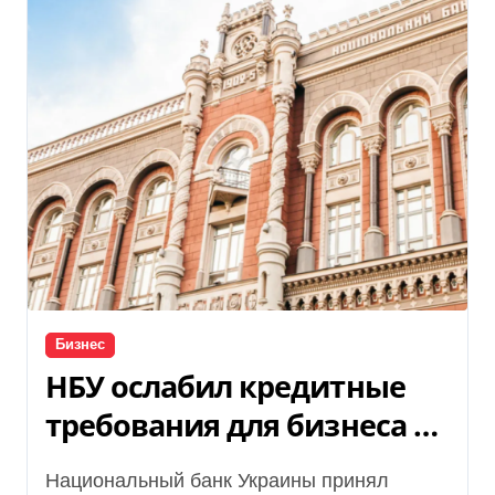
Бизнес
НБУ ослабил кредитные
требования для бизнеса и
аграриев из-за атак РФ
Национальный банк Украины принял