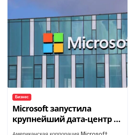
Бизнес
Microsoft запустила
крупнейший дата-центр в
Индии за $20,5 миллиарда
Американская корпорация Microsoft