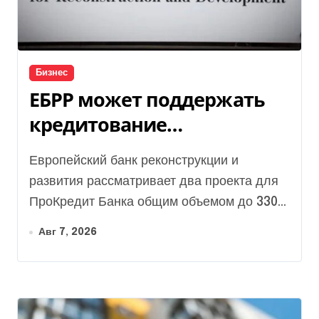
Бизнес
ЕБРР может поддержать
кредитование
украинского бизнеса на
Европейский банк реконструкции и
300 млн евро — Delo.ua
развития рассматривает два проекта для
ПроКредит Банка общим объемом до 330...
Авг 7, 2026