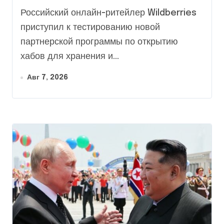
хабов после ударов по
Российский онлайн-ритейлер Wildberries
слогам
приступил к тестированию новой
партнерской программы по открытию
хабов для хранения и...
Авг 7, 2026