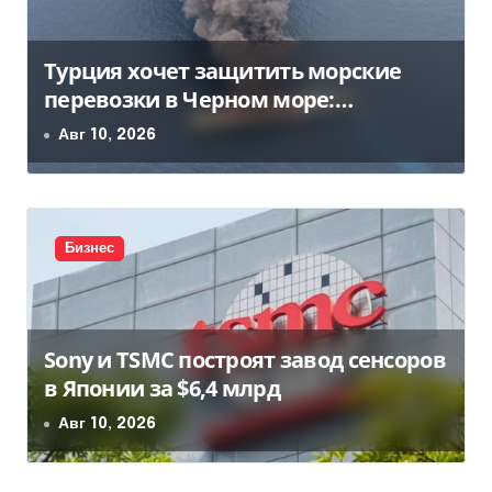
Турция хочет защитить морские
перевозки в Черном море:
предложение отправили в Россию
Авг 10, 2026
Бизнес
Sony и TSMC построят завод сенсоров
в Японии за $6,4 млрд
Авг 10, 2026