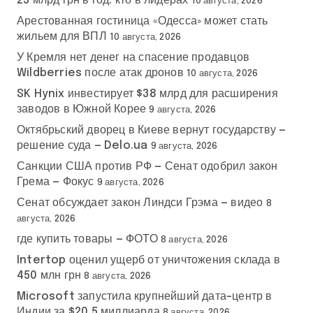
25 млрд грн в год: кто в лидерах
10 августа, 2026
п
Арестованная гостиница «Одесса» может стать
и
жильем для ВПЛ
10 августа, 2026
У Кремля нет денег на спасение продавцов
с
Wildberries после атак дронов
10 августа, 2026
е
SK Hynix инвестирует $38 млрд для расширения
заводов в Южной Корее
9 августа, 2026
й
Октябрьский дворец в Киеве вернут государству —
решение суда — Delo.ua
9 августа, 2026
Санкции США против РФ — Сенат одобрил закон
Грема — Фокус
9 августа, 2026
Сенат обсуждает закон Линдси Грэма — видео
8
августа, 2026
где купить товары — ФОТО
8 августа, 2026
Intertop оценил ущерб от уничтожения склада в
450 млн грн
8 августа, 2026
Microsoft запустила крупнейший дата-центр в
Индии за $20,5 миллиарда
8 августа, 2026