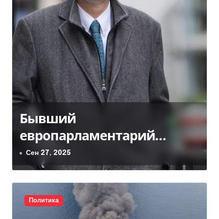
Бывший
европарламентарий
признал получение взяток
Сен 27, 2025
от украинского экс-
нардепа Волошина
Политика