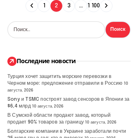
П
1
2
3
…
1 100
а
Н
г
а
й
и
т
и
н
:
Последние новости
а
Турция хочет защитить морские перевозки в
ц
Черном море: предложение отправили в Россию
10
и
августа, 2026
Sony и TSMC построят завод сенсоров в Японии за
я
$6,4 млрд
10 августа, 2026
В Сумской области продают завод, который
з
продает 90% товаров за границу
10 августа, 2026
а
Болгарские компании в Украине заработали почти