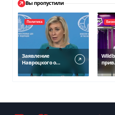
Вы пропустили
Политика
Бизн
Заявление
Wildb
Навроцкого о
прив
москалях не
парт
понравилось РФ —
откр
видео
после
слог