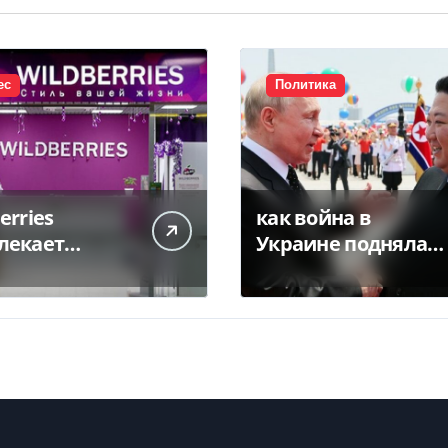
ес
Политика
erries
как война в
лекает
Украине подняла
неров для
КНДР «с колен»
ытия хабов
 ударов по
ам