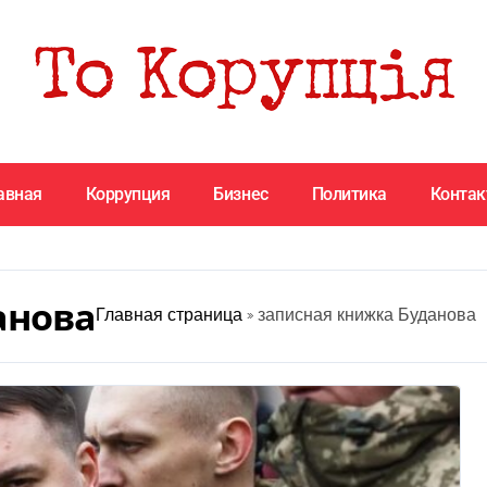
авная
Коррупция
Бизнес
Политика
Конта
анова
Главная страница
»
записная книжка Буданова