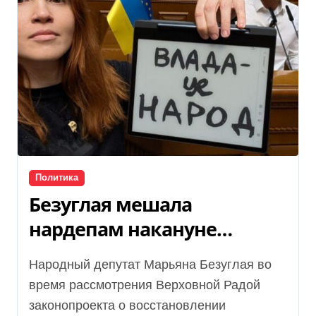
Политика
Безуглая мешала
нардепам накануне
голосования за НАБУ и
Народный депутат Марьяна Безуглая во
САП: депутаты просят ее
время рассмотрения Верховной Радой
наказать
законопроекта о восстановлении