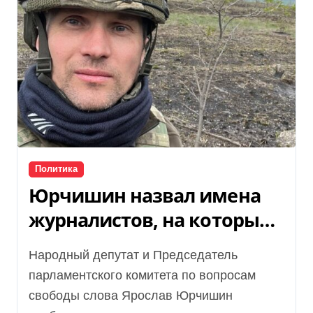
Политика
Юрчишин назвал имена
журналистов, на которых
собирали папки
Народный депутат и Председатель
фигуранты дела «Мидас»
парламентского комитета по вопросам
свободы слова Ярослав Юрчишин