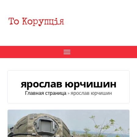
Перейти
к
содержанию
ярослав юрчишин
Главная страница
»
ярослав юрчишин