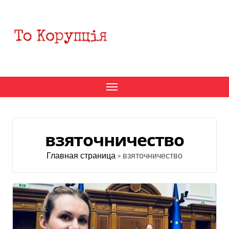
Перейти
к
содержанию
взяточничество
Главная страница
»
взяточничество