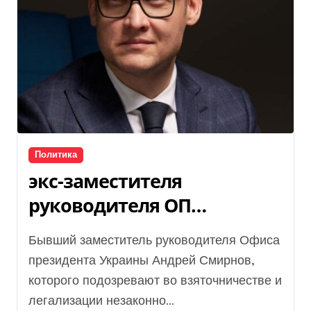
Политика
экс-заместителя
руководителя ОП
Смирнова взяли под
Бывший заместитель руководителя Офиса
стражу, детали
президента Украины Андрей Смирнов,
которого подозревают во взяточничестве и
легализации незаконно...