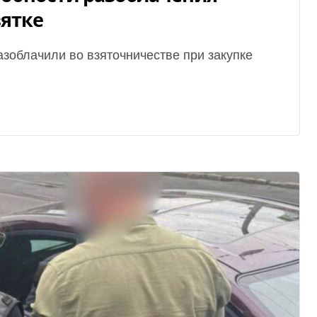
зятке