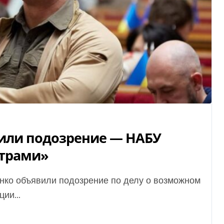
или подозрение — НАБУ
нтрами»
ии...