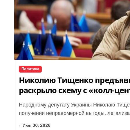
Политика
Николию Тищенко предъяв
раскрыло схему с «колл-це
Народному депутату Украины Николаю Тищенко объявили подозрение по делу о возможном
получении неправомерной выгоды, легализац
Июн 30, 2026