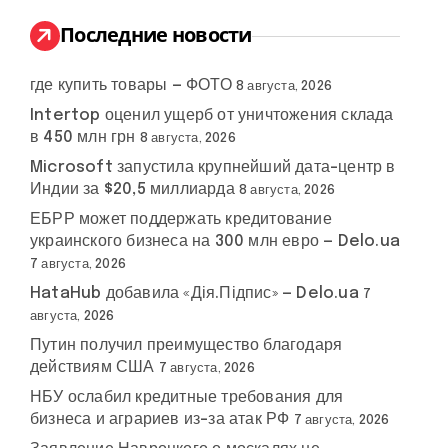
и
:
Последние новости
где купить товары — ФОТО
8 августа, 2026
Intertop оценил ущерб от уничтожения склада
в 450 млн грн
8 августа, 2026
Microsoft запустила крупнейший дата-центр в
Индии за $20,5 миллиарда
8 августа, 2026
ЕБРР может поддержать кредитование
украинского бизнеса на 300 млн евро — Delo.ua
7 августа, 2026
HataHub добавила «Дія.Підпис» — Delo.ua
7
августа, 2026
Путин получил преимущество благодаря
действиям США
7 августа, 2026
НБУ ослабил кредитные требования для
бизнеса и аграриев из-за атак РФ
7 августа, 2026