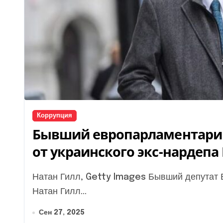
Коррупция
Бывший европарламентарий
от украинского экс-нардеп
Натан Гилл, Getty Images Бывший депутат Европарламента и лидер Reform UK в Уэльсе
Натан Гилл...
Сен 27, 2025