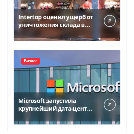
Intertop оценил ущерб от
уничтожения склада в
450 млн грн
Бизнес
Microsoft запустила
крупнейший дата-центр
в Индии за $20,5
миллиарда