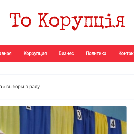
авная
Коррупция
Бизнес
Политика
Конта
а
»
выборы в раду