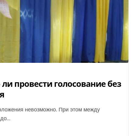
ли провести голосование без
я
о...