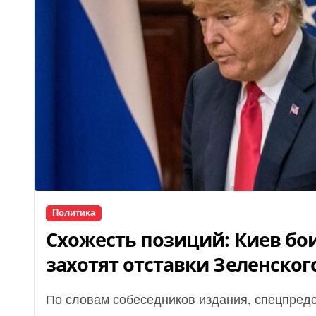
Политика
Схожесть позиций: Киев бои
захотят отставки Зеленского,
По словам собеседников издания, спецпредставитель Трампа по Украине и РФ Кит Келлог и