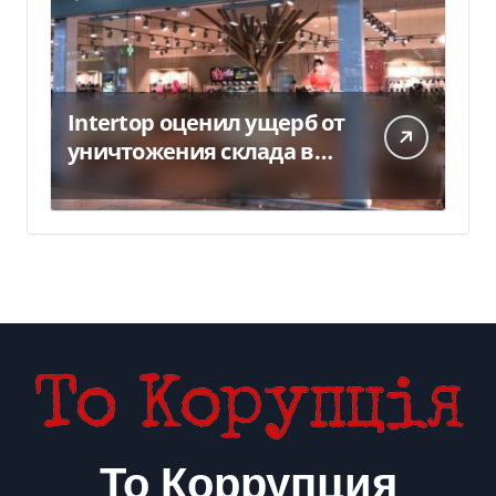
Intertop оценил ущерб от
уничтожения склада в
450 млн грн
То Коррупция