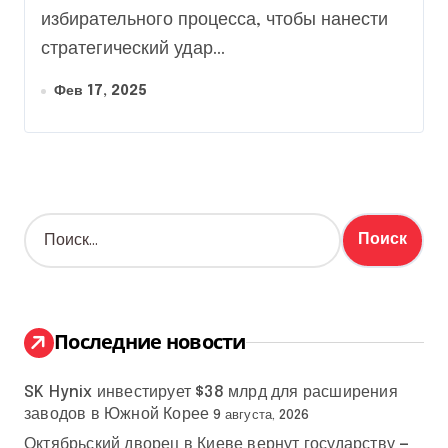
избирательного процесса, чтобы нанести
стратегический удар...
Фев 17, 2025
Н
а
й
т
и
:
Последние новости
SK Hynix инвестирует $38 млрд для расширения
заводов в Южной Корее
9 августа, 2026
Октябрьский дворец в Киеве вернут государству —