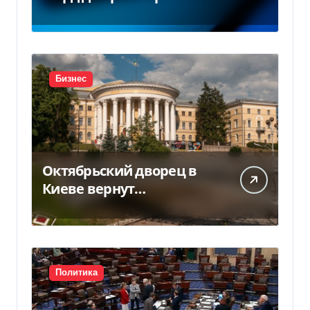
заводов в Южной Корее
Бизнес
Октябрьский дворец в
Киеве вернут
государству — решение
суда — Delo.ua
Политика