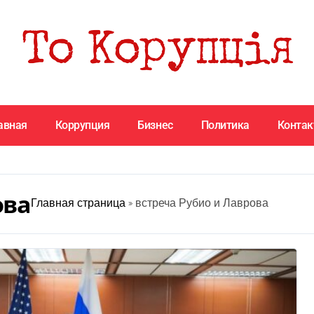
авная
Коррупция
Бизнес
Политика
Конта
ова
Главная страница
»
встреча Рубио и Лаврова