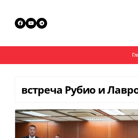
Перейти
к
содержанию
Гл
встреча Рубио и Лавр