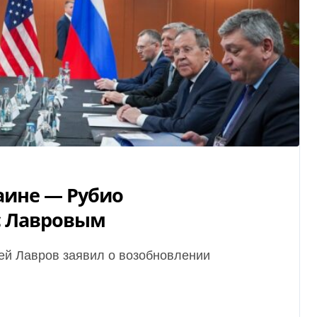
аине — Рубио
с Лавровым