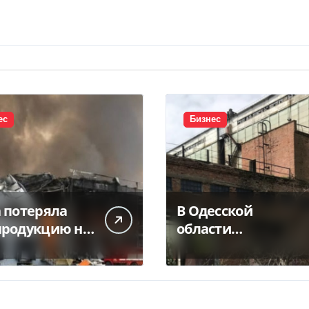
ес
Бизнес
h потеряла
В Одесской
продукцию на
области
е после
приватизировали
ийской атаки
«Хлебную базу
№77» за 5,7 млн грн