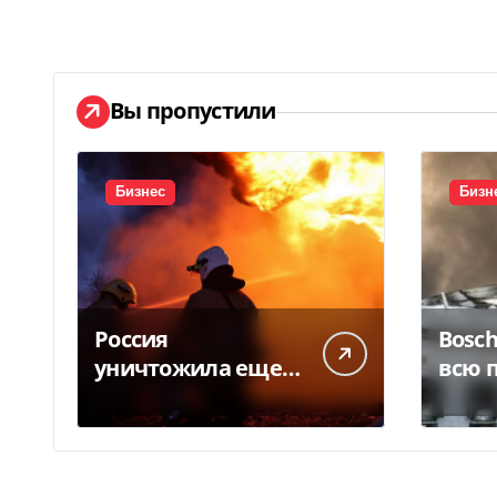
Вы пропустили
Бизнес
Бизн
Россия
Bosc
уничтожила еще
всю 
более 100 тысяч
склад
книг BookChef: что
росс
произошло