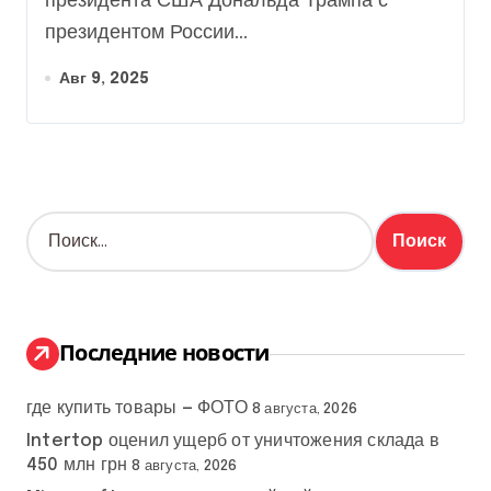
президента США Дональда Трампа с
News
президентом России...
Авг 9, 2025
Н
а
й
т
и
:
Последние новости
где купить товары — ФОТО
8 августа, 2026
Intertop оценил ущерб от уничтожения склада в
450 млн грн
8 августа, 2026