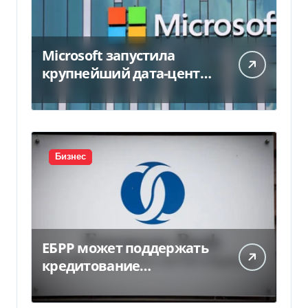
Microsoft запустила
крупнейший дата-центр
в Индии за $20,5
миллиарда
Бизнес
ЕБРР может поддержать
кредитование
украинского бизнеса на
300 млн евро — Delo.ua