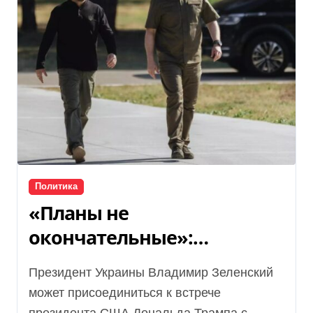
Политика
«Планы не
окончательные»:
Зеленский может
Президент Украины Владимир Зеленский
присоединиться к встрече
может присоединиться к встрече
Трампа и Путина, — CBS