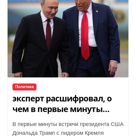
Политика
эксперт расшифровал, о
чем в первые минуты
перешептывались Трамп с
В первые минуты встречи президента США
Путиным
Дональда Трамп с лидером Кремля