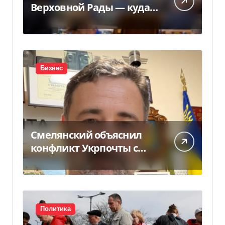
Верховной Рады — куда
исчез 71 народный
депутат за семь лет
Бизнес
Смелянский объяснил
конфликт Укрпочты с
НБУ из-за платежек
Политика