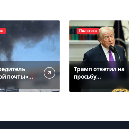
ес
Политика
редитель
Трамп ответил на
ой почты»
просьбу
вал ввести
Зеленского о
говые
предоставлении
кулы для…
Украине ракет
Patriot (видео)