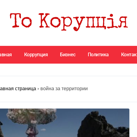
авная
Коррупция
Бизнес
Политика
Конта
авная страница
»
война за территории