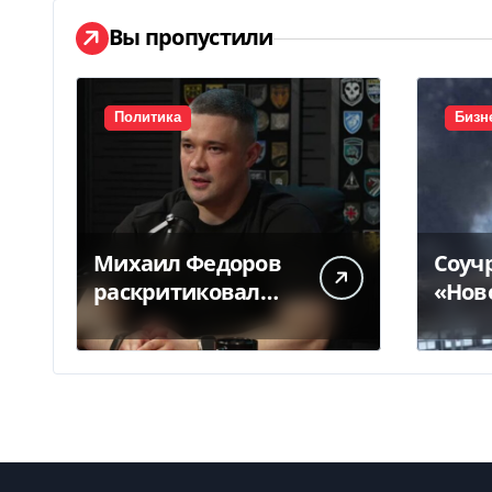
Вы пропустили
Политика
Бизн
Михаил Федоров
Соуч
раскритиковал
«Нов
отсутствие
приз
министра обороны
нало
— видео
кани