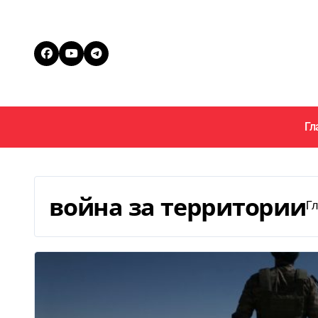
Перейти
к
содержанию
Гл
война за территории
Гл