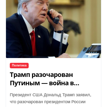
Политика
Трамп разочарован
Путиным — война в
Украине уносит тысячи
Президент США Дональд Трамп заявил,
жизней
что разочарован президентом России