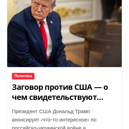
Политика
Заговор против США — о
чем свидетельствуют
заявления Дональда
Президент США Дональд Трамп
Трампа
анонсирует «что-то интересное» по
российско-украинской войне и