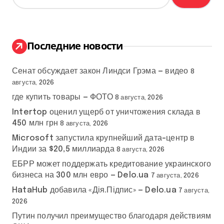
й
и
т
и
н
:
Последние новости
а
Сенат обсуждает закон Линдси Грэма — видео
ц
8
августа, 2026
и
где купить товары — ФОТО
8 августа, 2026
Intertop оценил ущерб от уничтожения склада в
я
450 млн грн
8 августа, 2026
з
Microsoft запустила крупнейший дата-центр в
Индии за $20,5 миллиарда
8 августа, 2026
а
ЕБРР может поддержать кредитование украинского
бизнеса на 300 млн евро — Delo.ua
п
7 августа, 2026
HataHub добавила «Дія.Підпис» — Delo.ua
7 августа,
и
2026
Путин получил преимущество благодаря действиям
с