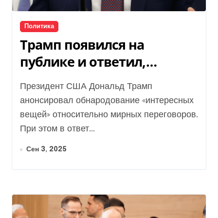
Политика
Трамп появился на
публике и ответил,
говорил ли с Путиным
Президент США Дональд Трамп
(видео)
анонсировал обнародование «интересных
вещей» относительно мирных переговоров.
При этом в ответ...
Сен 3, 2025