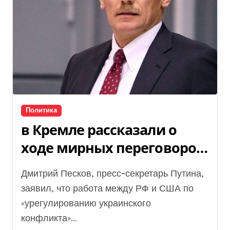
Политика
в Кремле рассказали о
ходе мирных переговоров
между Россией и
Дмитрий Песков, пресс-секретарь Путина,
Украиной
заявил, что работа между РФ и США по
«урегулированию украинского
конфликта»...