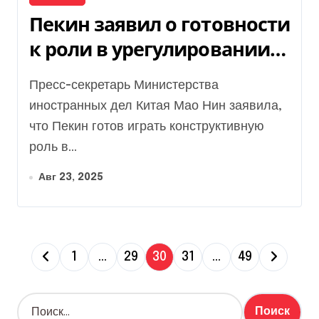
Пекин заявил о готовности
к роли в урегулировании
войны
Пресс-секретарь Министерства
иностранных дел Китая Мао Нин заявила,
что Пекин готов играть конструктивную
роль в...
Авг 23, 2025
П
1
…
29
30
31
…
49
а
Н
г
а