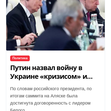
Политика
Путин назвал войну в
Украине «кризисом» и
обвинил Запад в гибели
По словам российского президента, по
украинцев (видео)
итогам саммита на Аляске была
достигнута договоренность с лидером
Белого...