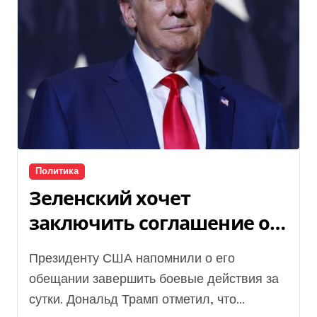
Политика
Зеленский хочет
заключить соглашение об
окончании войны, Путин
Президенту США напомнили о его
должен договориться, —
обещании завершить боевые действия за
Трамп
сутки. Дональд Трамп отметил, что...