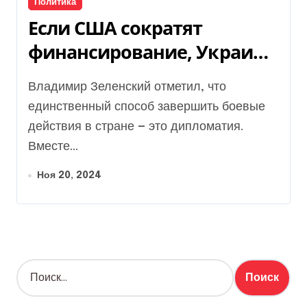
Политика
Если США сократят
финансирование, Украина
проиграет — Владимир
Владимир Зеленский отметил, что
Зеленский
единственный способ завершить боевые
действия в стране — это дипломатия.
Вместе...
Ноя 20, 2024
Н
а
й