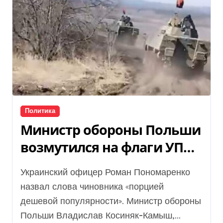
Политика
Министр обороны Польши
возмутился на флаги УПА
— офицер Азова
Украинский офицер Роман Пономаренко
отреагировал
назвал слова чиновника «порцией
дешевой популярности». Министр обороны
Польши Владислав Косиняк-Камыш,...