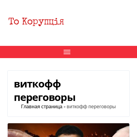
Перейти
к
содержанию
виткофф
переговоры
Главная страница
»
виткофф переговоры