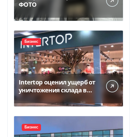
ФОТО
Бизнес
Intertop оценил ущерб от
уничтожения склада в
450 млн грн
Бизнес