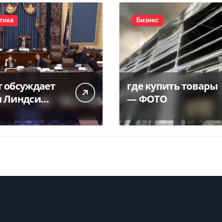
тика
Бизнес
т обсуждает
где купить товары
н Линдси
— ФОТО
а — видео