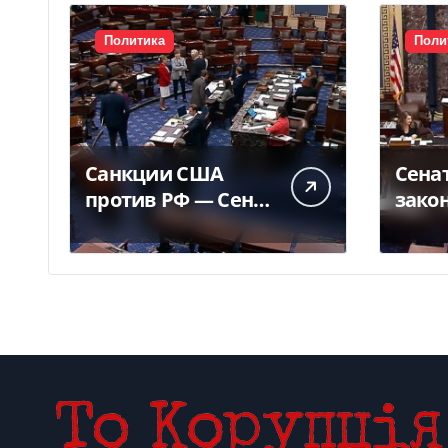
Политика
Поли
Санкции США
Сена
против РФ — Сенат
зако
одобрил закон
Грэм
Грема — Фокус