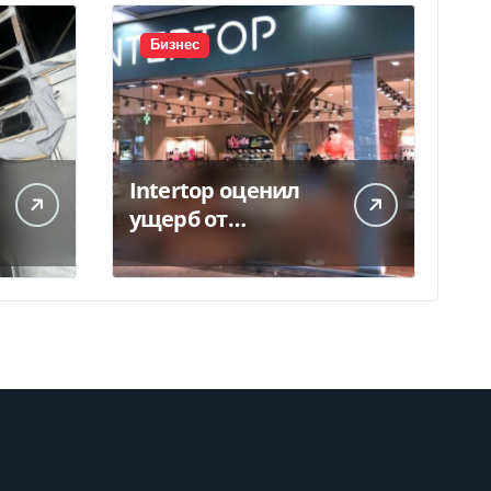
Бизнес
Intertop оценил
ущерб от
уничтожения
склада в 450 млн
грн