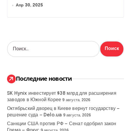
Апр 30, 2025
Н
а
й
т
и
:
Последние новости
SK Hynix инвестирует $38 млрд для расширения
заводов в Южной Корее
9 августа, 2026
Октябрьский дворец в Киеве вернут государству —
решение суда — Delo.ua
9 августа, 2026
Санкции США против РФ — Сенат одобрил закон
Грема — Фокус
9 августа, 2026