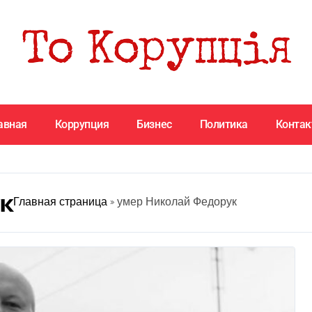
авная
Коррупция
Бизнес
Политика
Конта
к
Главная страница
»
умер Николай Федорук