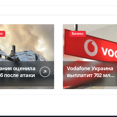
ес
Бизнес
ания оценила
Vodafone Украина
б после атаки
выплатит 702 млн
грн дивидендов —
Delo.ua