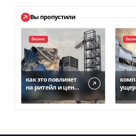
Вы пропустили
Бизнес
Бизн
как это повлияет
комп
на ритейл и цены
ущер
— Delo.ua