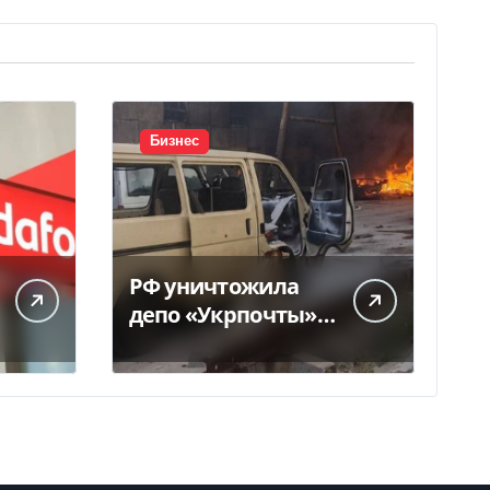
Бизнес
РФ уничтожила
депо «Укрпочты» в
Павлограде: есть
погибшие и
ранены