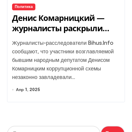
Политика
Денис Комарницкий —
журналисты раскрыли
детали земельной
Журналисты-расследователи Bihus.Info
коррупции в Киеве
сообщают, что участники возглавляемой
бывшим народным депутатом Денисом
Комарницким коррупционной схемы
незаконно завладевали...
Апр 1, 2025
Н