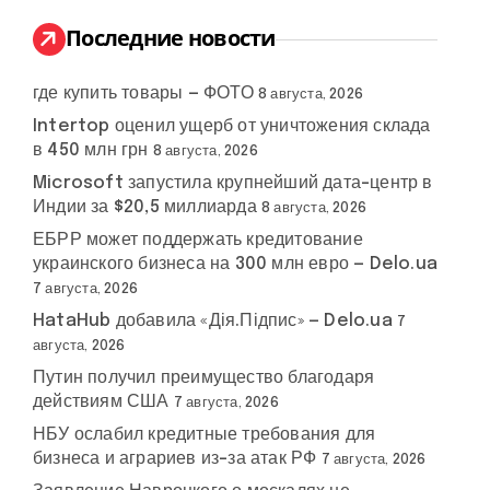
и
:
Последние новости
где купить товары — ФОТО
8 августа, 2026
Intertop оценил ущерб от уничтожения склада
в 450 млн грн
8 августа, 2026
Microsoft запустила крупнейший дата-центр в
Индии за $20,5 миллиарда
8 августа, 2026
ЕБРР может поддержать кредитование
украинского бизнеса на 300 млн евро — Delo.ua
7 августа, 2026
HataHub добавила «Дія.Підпис» — Delo.ua
7
августа, 2026
Путин получил преимущество благодаря
действиям США
7 августа, 2026
НБУ ослабил кредитные требования для
бизнеса и аграриев из-за атак РФ
7 августа, 2026