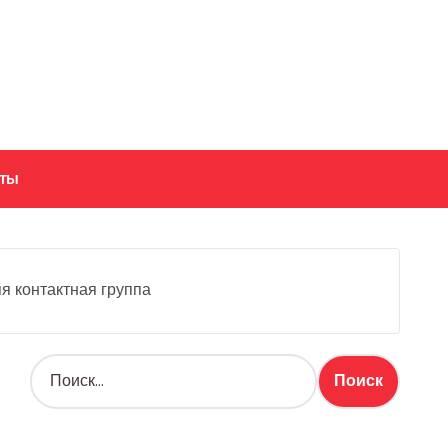
кты
я контактная группа
Н
а
й
т