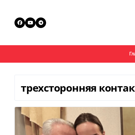
Перейти
к
содержанию
Гл
трехсторонняя контак