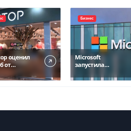
ес
Бизнес
top оценил
Microsoft
б от
запустила
тожения
крупнейший дата-
а в 450 млн
центр в Индии за
$20,5 миллиарда