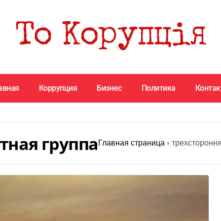
авная
Коррупция
Бизнес
Политика
Конта
тная группа
Главная страница
»
трехстороння