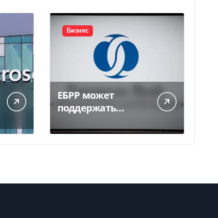
Бизнес
ЕБРР может
поддержать
кредитование
украинского
бизнеса на 300 млн
евро — Delo.ua