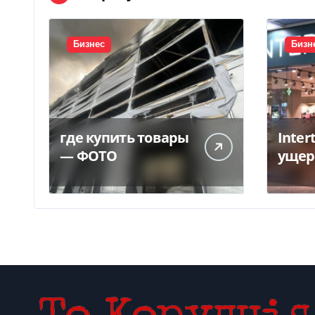
Бизнес
Бизн
где купить товары
Inter
— ФОТО
ущер
унич
склад
грн