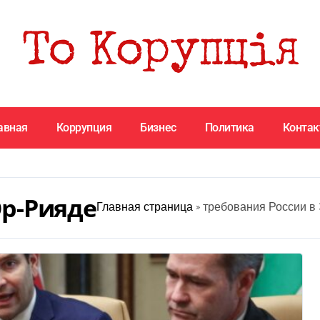
авная
Коррупция
Бизнес
Политика
Конта
Эр-Рияде
Главная страница
»
требования России в