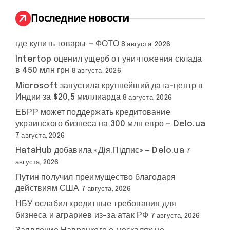
и
:
Последние новости
где купить товары — ФОТО
8 августа, 2026
Intertop оценил ущерб от уничтожения склада
в 450 млн грн
8 августа, 2026
Microsoft запустила крупнейший дата-центр в
Индии за $20,5 миллиарда
8 августа, 2026
ЕБРР может поддержать кредитование
украинского бизнеса на 300 млн евро — Delo.ua
7 августа, 2026
HataHub добавила «Дія.Підпис» — Delo.ua
7
августа, 2026
Путин получил преимущество благодаря
действиям США
7 августа, 2026
НБУ ослабил кредитные требования для
бизнеса и аграриев из-за атак РФ
7 августа, 2026