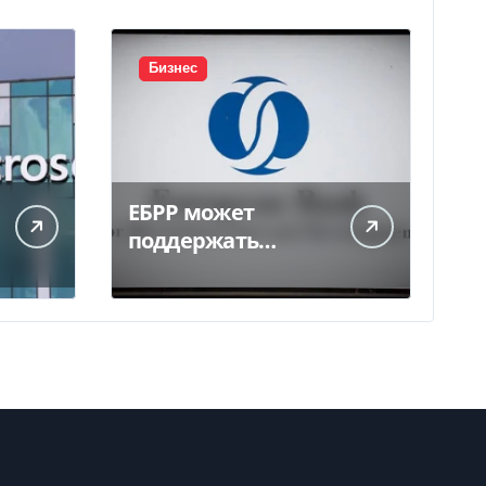
Бизнес
ЕБРР может
поддержать
кредитование
украинского
бизнеса на 300 млн
евро — Delo.ua