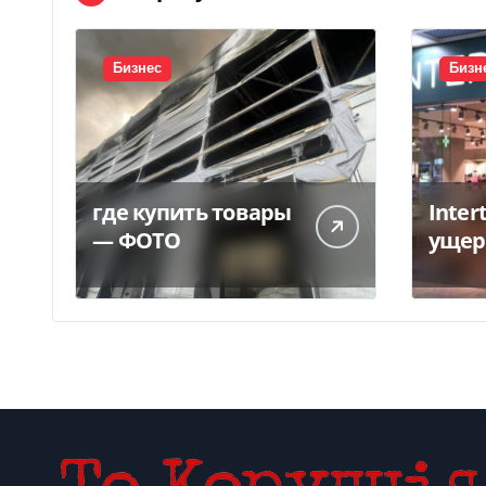
Бизнес
Бизн
где купить товары
Inter
— ФОТО
ущер
унич
склад
грн