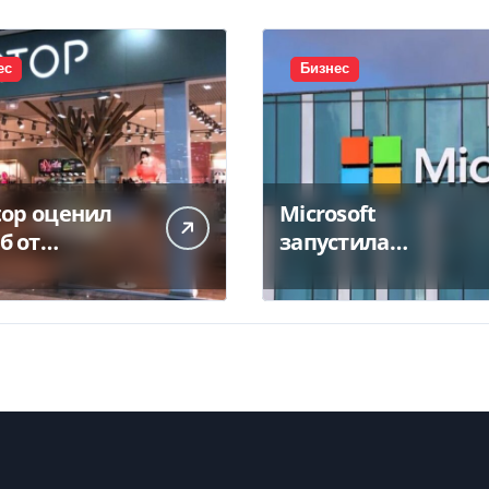
ес
Бизнес
top оценил
Microsoft
б от
запустила
тожения
крупнейший дата-
а в 450 млн
центр в Индии за
$20,5 миллиарда