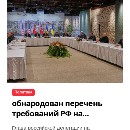
Политика
обнародован перечень
требований РФ на
переговорах, — Clash
Глава российской делегации на