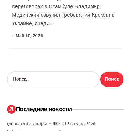
Report
переговорах в Стамбуле Владимир
Мединский озвучил требования Кремля к
Украине, среди...
Май 17, 2025
Н
а
й
т
и
:
Последние новости
где купить товары — ФОТО
8 августа, 2026