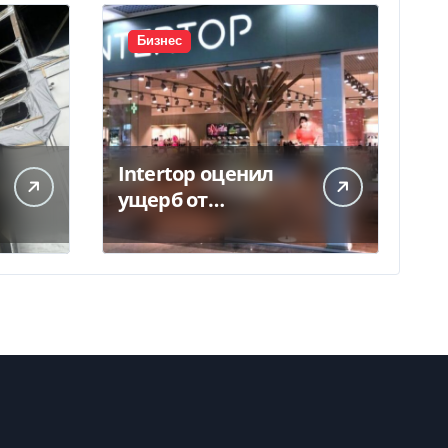
Бизнес
Intertop оценил
ущерб от
уничтожения
склада в 450 млн
грн