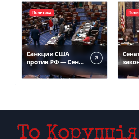
Политика
Поли
Санкции США
Сена
против РФ — Сенат
зако
одобрил закон
Грэм
Грема — Фокус