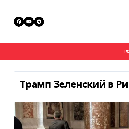
Перейти
к
содержанию
Гл
Трамп Зеленский в Р