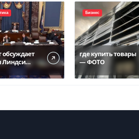
тика
Бизнес
т обсуждает
где купить товары
н Линдси
— ФОТО
а — видео