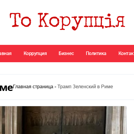
авная
Коррупция
Бизнес
Политика
Конта
име
Главная страница
»
Трамп Зеленский в Риме