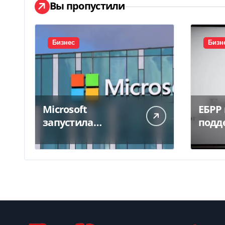
Вы пропустили
Бизнес
Бизн
Microsoft
ЕБРР
запустила
подд
крупнейший дата-
кред
центр в Индии за
укра
$20,5 миллиарда
бизне
евро 