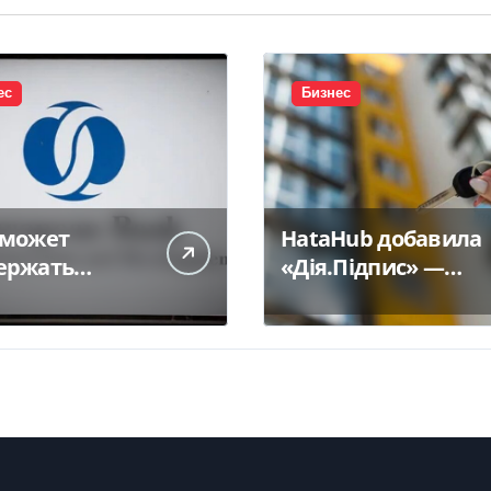
ес
Бизнес
 может
HataHub добавила
ержать
«Дія.Підпис» —
итование
Delo.ua
инского
са на 300 млн
— Delo.ua