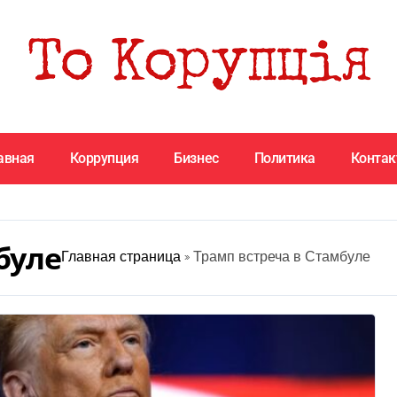
авная
Коррупция
Бизнес
Политика
Конта
буле
Главная страница
»
Трамп встреча в Стамбуле