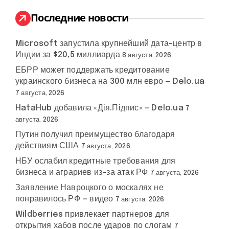
и
:
Последние новости
Microsoft запустила крупнейший дата-центр в
Индии за $20,5 миллиарда
8 августа, 2026
ЕБРР может поддержать кредитование
украинского бизнеса на 300 млн евро — Delo.ua
7 августа, 2026
HataHub добавила «Дія.Підпис» — Delo.ua
7
августа, 2026
Путин получил преимущество благодаря
действиям США
7 августа, 2026
НБУ ослабил кредитные требования для
бизнеса и аграриев из-за атак РФ
7 августа, 2026
Заявление Навроцкого о москалях не
понравилось РФ — видео
7 августа, 2026
Wildberries привлекает партнеров для
открытия хабов после ударов по слогам
7