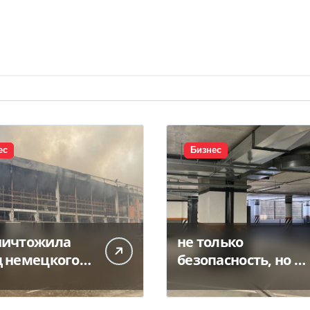
ес
Бизнес
ничтожила
не только
д немецкого
безопасность, но и
зводителя
инвестиция —
рных масел и
Delo.ua