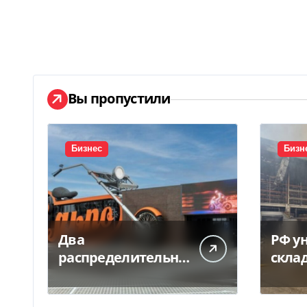
Вы пропустили
Бизнес
Бизн
Два
РФ у
распределительны
скла
х центра «Сільпо»
прои
пострадали от
мото