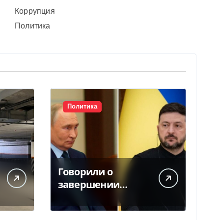
Коррупция
Политика
Политика
Говорили о
завершении
войны в Украине:
экс-чиновники ЕС и