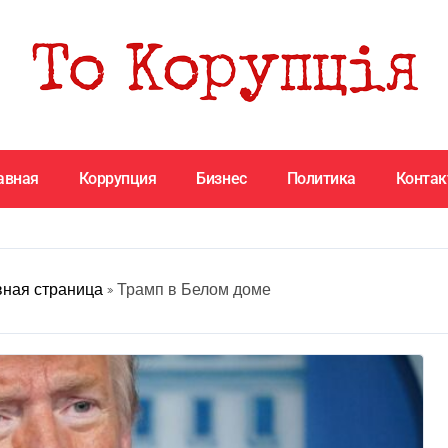
авная
Коррупция
Бизнес
Политика
Конта
вная страница
»
Трамп в Белом доме