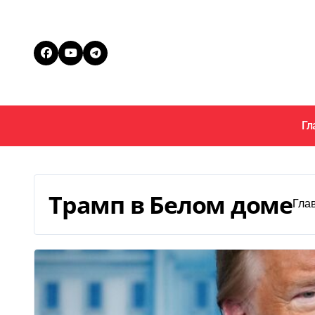
Перейти
к
содержанию
Гл
Трамп в Белом доме
Гла