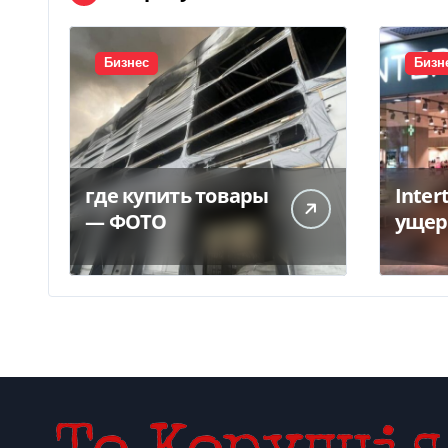
Бизнес
Бизн
где купить товары
Inter
— ФОТО
ущер
унич
склад
грн