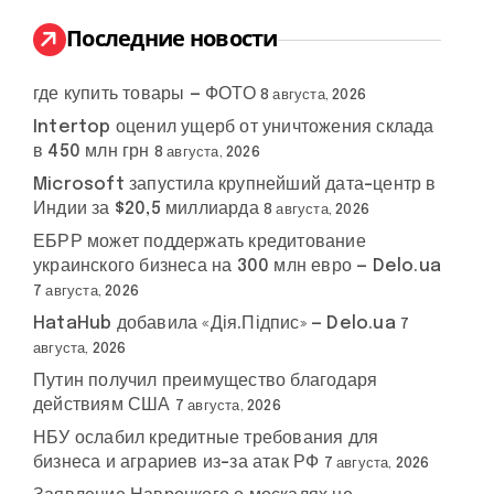
и
:
Последние новости
где купить товары — ФОТО
8 августа, 2026
Intertop оценил ущерб от уничтожения склада
в 450 млн грн
8 августа, 2026
Microsoft запустила крупнейший дата-центр в
Индии за $20,5 миллиарда
8 августа, 2026
ЕБРР может поддержать кредитование
украинского бизнеса на 300 млн евро — Delo.ua
7 августа, 2026
HataHub добавила «Дія.Підпис» — Delo.ua
7
августа, 2026
Путин получил преимущество благодаря
действиям США
7 августа, 2026
НБУ ослабил кредитные требования для
бизнеса и аграриев из-за атак РФ
7 августа, 2026