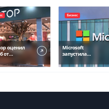
ес
Бизнес
top оценил
Microsoft
б от
запустила
тожения
крупнейший дата-
а в 450 млн
центр в Индии за
$20,5 миллиарда