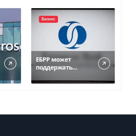
Бизнес
ЕБРР может
поддержать
кредитование
украинского
бизнеса на 300 млн
евро — Delo.ua