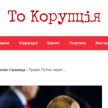
авная
Коррупция
Бизнес
Политика
Конта
вная страница
»
Трамп Путин перег...