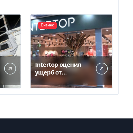
Бизнес
Intertop оценил
ущерб от
уничтожения
склада в 450 млн
грн