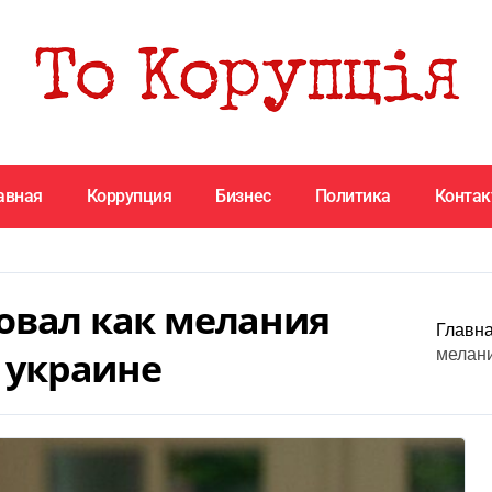
авная
Коррупция
Бизнес
Политика
Конта
овал как мелания
Главна
 украине
мелани