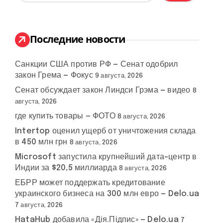
й
т
и
:
Последние новости
Санкции США против РФ — Сенат одобрил
закон Грема — Фокус
9 августа, 2026
Сенат обсуждает закон Линдси Грэма — видео
8
августа, 2026
где купить товары — ФОТО
8 августа, 2026
Intertop оценил ущерб от уничтожения склада
в 450 млн грн
8 августа, 2026
Microsoft запустила крупнейший дата-центр в
Индии за $20,5 миллиарда
8 августа, 2026
ЕБРР может поддержать кредитование
украинского бизнеса на 300 млн евро — Delo.ua
7 августа, 2026
HataHub добавила «Дія.Підпис» — Delo.ua
7