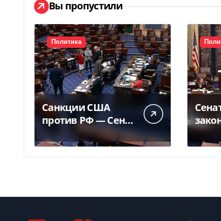
Вы пропустили
Политика
Поли
Санкции США
Сена
против РФ — Сенат
зако
одобрил закон
Грэм
Грема — Фокус