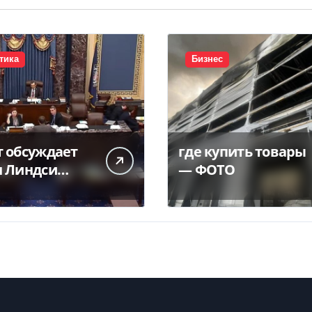
тика
Бизнес
т обсуждает
где купить товары
н Линдси
— ФОТО
а — видео