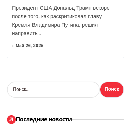
Трамп набросился с
Президент США Дональд Трамп вскоре
обвинениями на
после того, как раскритиковал главу
Зеленского
Кремля Владимира Путина, решил
направить...
Май 26, 2025
Н
а
й
т
и
:
Последние новости