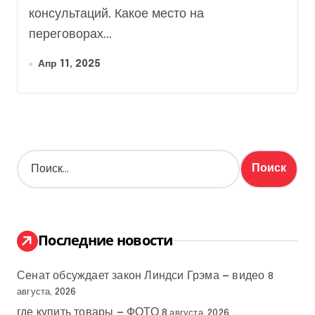
Путина в Стамбуле
консультаций. Какое место на
переговорах...
Апр 11, 2025
Н
а
й
т
и
:
Последние новости
Сенат обсуждает закон Линдси Грэма — видео
8
августа, 2026
где купить товары — ФОТО
8 августа, 2026