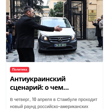
Политика
Антиукраинский
сценарий: о чем
договариваются
В четверг, 10 апреля в Стамбуле проходит
представители Трампа и
новый раунд российско-американских