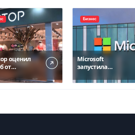
ес
Бизнес
top оценил
Microsoft
б от
запустила
тожения
крупнейший дата-
а в 450 млн
центр в Индии за
$20,5 миллиарда