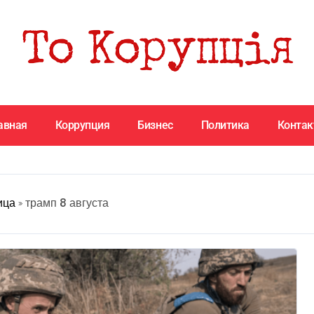
авная
Коррупция
Бизнес
Политика
Конта
ица
»
трамп 8 августа