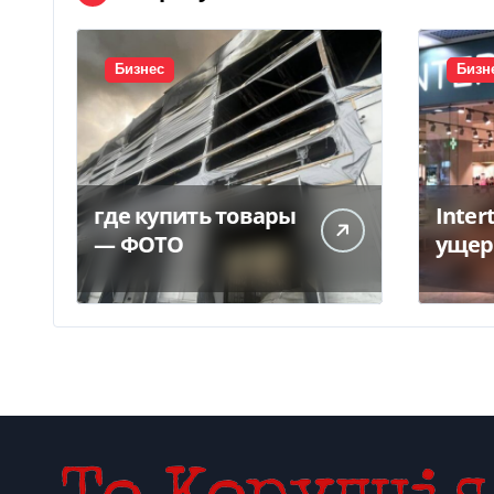
Бизнес
Бизн
где купить товары
Inter
— ФОТО
ущер
унич
склад
грн