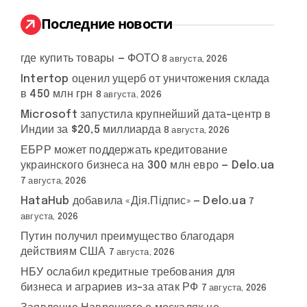
и
:
Последние новости
где купить товары — ФОТО
8 августа, 2026
Intertop оценил ущерб от уничтожения склада
в 450 млн грн
8 августа, 2026
Microsoft запустила крупнейший дата-центр в
Индии за $20,5 миллиарда
8 августа, 2026
ЕБРР может поддержать кредитование
украинского бизнеса на 300 млн евро — Delo.ua
7 августа, 2026
HataHub добавила «Дія.Підпис» — Delo.ua
7
августа, 2026
Путин получил преимущество благодаря
действиям США
7 августа, 2026
НБУ ослабил кредитные требования для
бизнеса и аграриев из-за атак РФ
7 августа, 2026