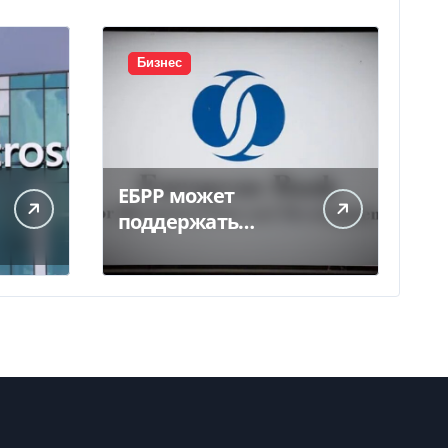
Бизнес
ЕБРР может
поддержать
кредитование
украинского
бизнеса на 300 млн
евро — Delo.ua