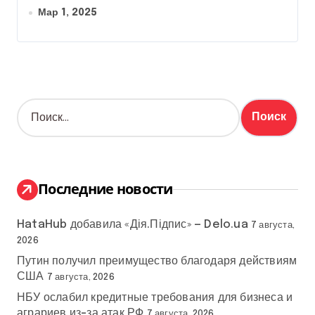
Мар 1, 2025
Н
а
й
т
и
:
Последние новости
HataHub добавила «Дія.Підпис» — Delo.ua
7 августа,
2026
Путин получил преимущество благодаря действиям
США
7 августа, 2026
НБУ ослабил кредитные требования для бизнеса и
аграриев из-за атак РФ
7 августа, 2026