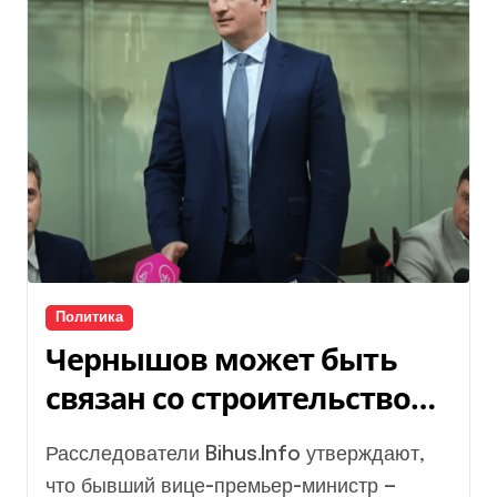
Политика
Чернышов может быть
связан со строительством
в Конча-Заспе, — Bihus
Расследователи Bihus.Info утверждают,
что бывший вице-премьер-министр —