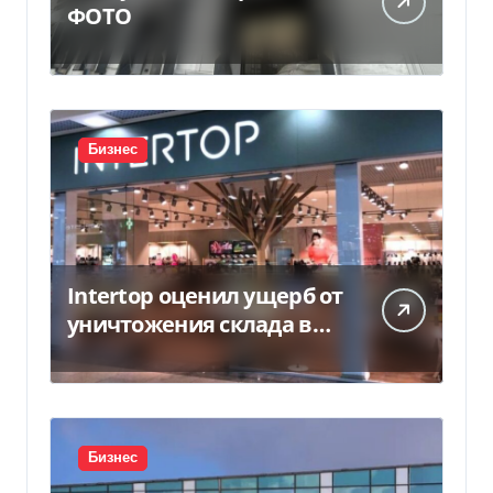
ФОТО
Бизнес
Intertop оценил ущерб от
уничтожения склада в
450 млн грн
Бизнес