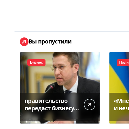
Вы пропустили
Бизнес
Поли
правительство
«Мне
передаст бизнесу
и неч
помещение под
скры
склады
Стеф