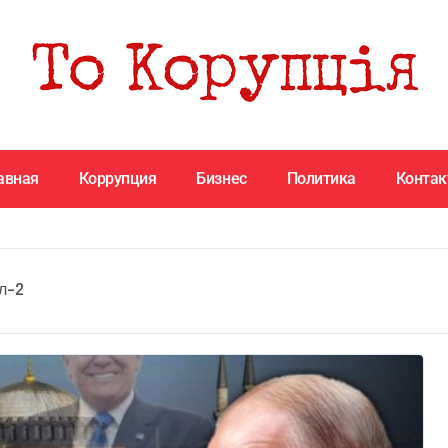
авная
Коррупция
Бизнес
Политика
Конта
л-2