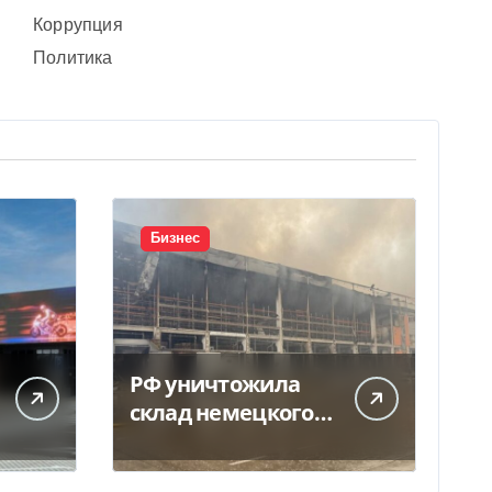
Коррупция
Политика
Бизнес
РФ уничтожила
склад немецкого
производителя
моторных масел и