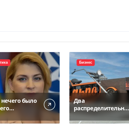
тика
Бизнес
 нечего было
Два
его
распределительны
вать»:
х центра «Сільпо»
анишина
пострадали от