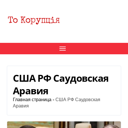
Перейти
к
содержанию
США РФ Саудовская
Аравия
Главная страница
»
США РФ Саудовская
Аравия