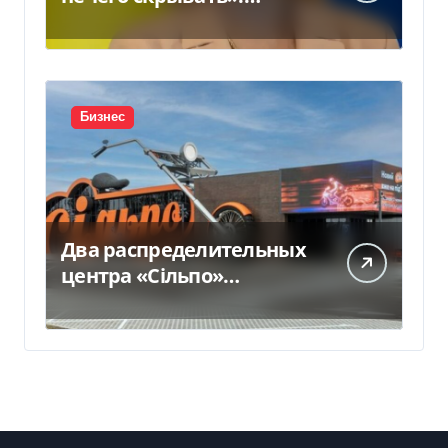
Стефанишина
прокомментировала
новое подозрение
Бизнес
Два распределительных
центра «Сільпо»
пострадали от
российской атаки —
Delo.ua