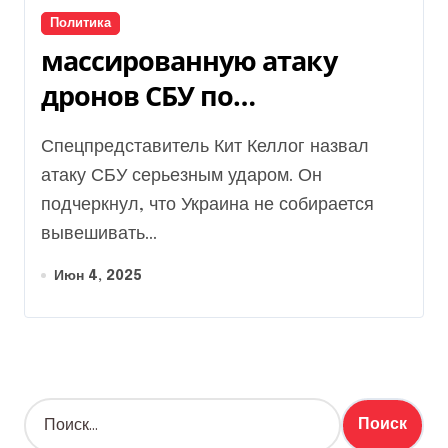
Политика
массированную атаку
дронов СБУ по
аэродромам в РФ
Спецпредставитель Кит Келлог назвал
прокомментировал Кит
атаку СБУ серьезным ударом. Он
Келлог
подчеркнул, что Украина не собирается
вывешивать...
Июн 4, 2025
Н
а