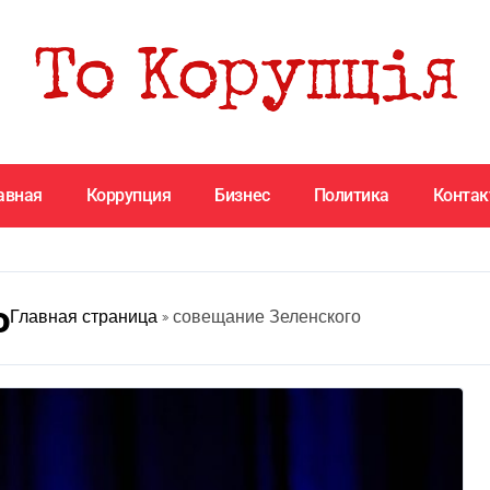
авная
Коррупция
Бизнес
Политика
Конта
о
Главная страница
»
совещание Зеленского