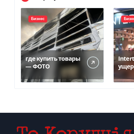
Бизнес
Бизн
где купить товары
Inter
— ФОТО
ущер
унич
склад
грн