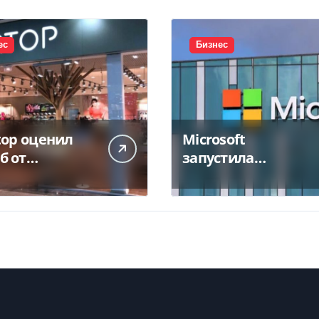
ес
Бизнес
top оценил
Microsoft
б от
запустила
тожения
крупнейший дата-
а в 450 млн
центр в Индии за
$20,5 миллиарда