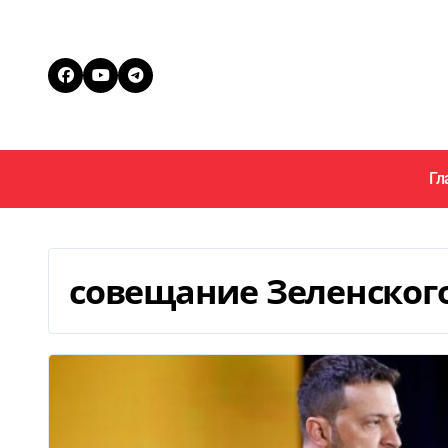
Перейти
к
содержанию
Гл
совещание Зеленског