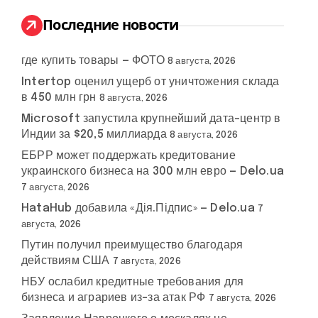
и
:
Последние новости
где купить товары — ФОТО
8 августа, 2026
Intertop оценил ущерб от уничтожения склада
в 450 млн грн
8 августа, 2026
Microsoft запустила крупнейший дата-центр в
Индии за $20,5 миллиарда
8 августа, 2026
ЕБРР может поддержать кредитование
украинского бизнеса на 300 млн евро — Delo.ua
7 августа, 2026
HataHub добавила «Дія.Підпис» — Delo.ua
7
августа, 2026
Путин получил преимущество благодаря
действиям США
7 августа, 2026
НБУ ослабил кредитные требования для
бизнеса и аграриев из-за атак РФ
7 августа, 2026