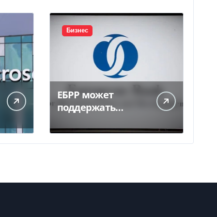
Бизнес
ЕБРР может
поддержать
кредитование
украинского
бизнеса на 300 млн
евро — Delo.ua